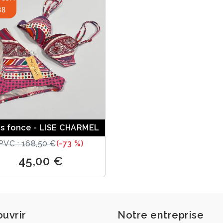
38
s fonce - LISE CHARMEL
PVC : 168,50 €
(-73 %)
45,00 €
uvrir
Notre entreprise