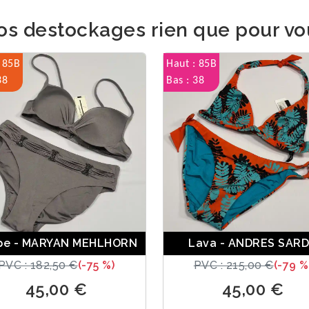
os destockages rien que pour vo
 85B
Haut : 85B
38
Bas : 38
pe - MARYAN MEHLHORN
Lava - ANDRES SAR
PVC : 182,50 €
(-75 %)
PVC : 215,00 €
(-79 %
45,00 €
45,00 €