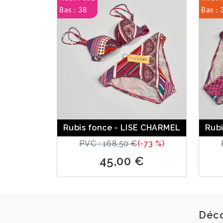
Bas : 38
Bas : 
Rubis fonce - LISE CHARMEL
Rubi
PVC : 168,50 €
(-73 %)
45,00 €
Déco