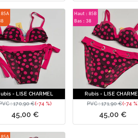
 85A
Haut : 85B
38
Bas : 38
ubis - LISE CHARMEL
Rubis - LISE CHARM
PVC : 170,90 €
(-74 %)
PVC : 171,90 €
(-74 %
45,00 €
45,00 €
 85A