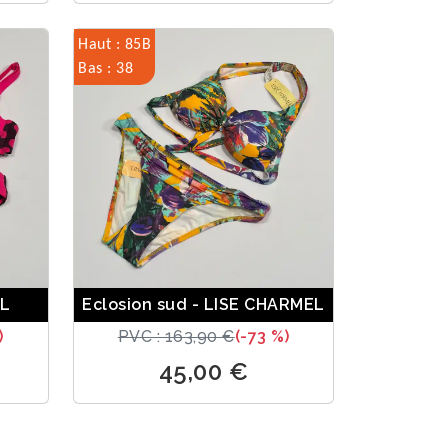
Haut : 85B
Bas : 38
EL
Eclosion sud - LISE CHARMEL
)
PVC : 163,90 €
(-73 %)
45,00 €