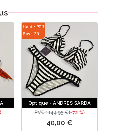
us
Haut : 90B
Bas : 38
DA
Optique - ANDRES SARDA
)
PVC : 144,95 €
(-72 %)
40,00 €