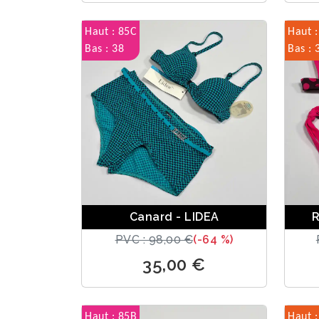
Haut : 85C
Haut :
Bas : 38
Bas : 
Canard - LIDEA
R
PVC : 98,00 €
(-64 %)
35,00 €
Haut : 85B
Haut :