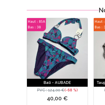
N
Haut : 85A
Haut :
Bas : 38
Bas : 
Bali - AUBADE
Tau
PVC : 124,00 €
(-68 %)
40,00 €