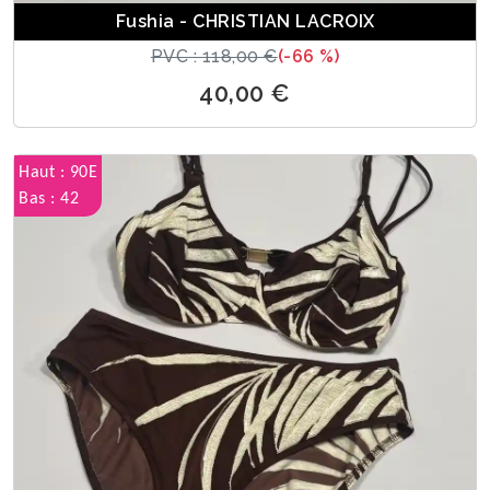
Fushia - CHRISTIAN LACROIX
PVC : 118,00 €
(-66 %)
40,00 €
Haut : 90E
Bas : 42