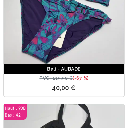
Bali - AUBADE
PVC : 119,90 €
(-67 %)
40,00 €
Haut : 90B
Bas : 42