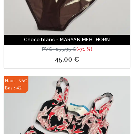
Choco blanc - MARYAN MEHLHORN
PVC : 155,95 €
(-71 %)
45,00 €
Haut : 95G
Bas : 42