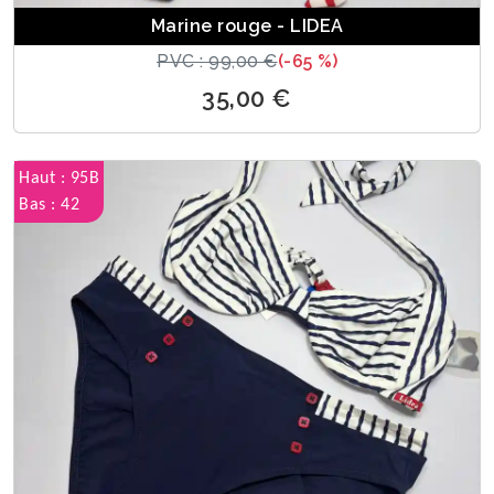
Marine rouge - LIDEA
PVC : 99,00 €
(-65 %)
35,00 €
Haut : 95B
Bas : 42