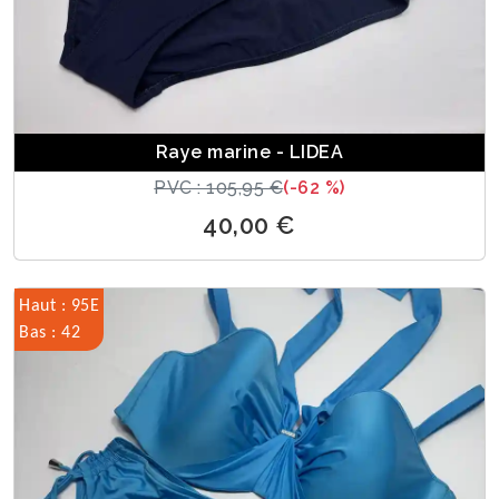
Raye marine - LIDEA
PVC : 105,95 €
(-62 %)
40,00 €
Haut : 95E
Bas : 42