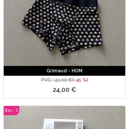
Grimaud - HOM
PVC : 41,00 €
(-41 %)
24,00 €
Bas : S