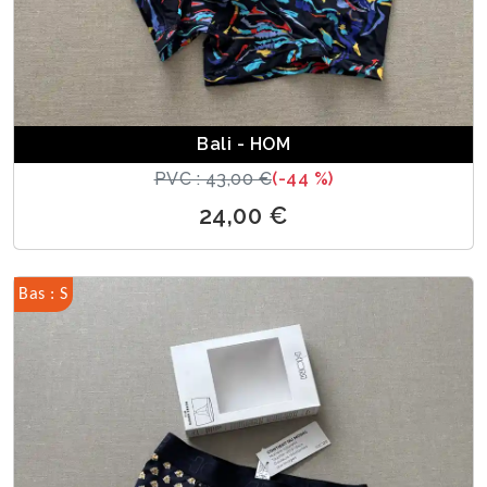
Bali - HOM
PVC : 43,00 €
(-44 %)
24,00 €
Bas : S