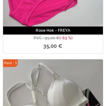
Rose Hok - FREYA
PVC : 95,00 €
(-63 %)
35,00 €
Haut : S