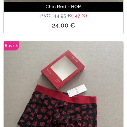
Chic Red - HOM
PVC : 44,95 €
(-47 %)
24,00 €
Bas : S