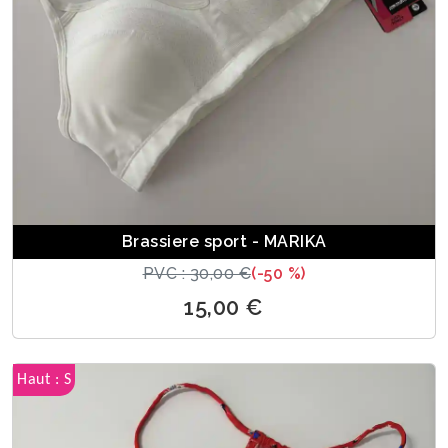
Brassiere sport - MARIKA
PVC : 30,00 €
(-50 %)
15,00 €
Haut : S