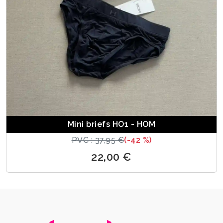
Mini briefs HO1 - HOM
PVC : 37,95 €
(-42 %)
22,00 €