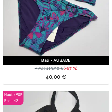
Bali - AUBADE
PVC : 119,90 €
(-67 %)
40,00 €
Haut : 90B
Bas : 42