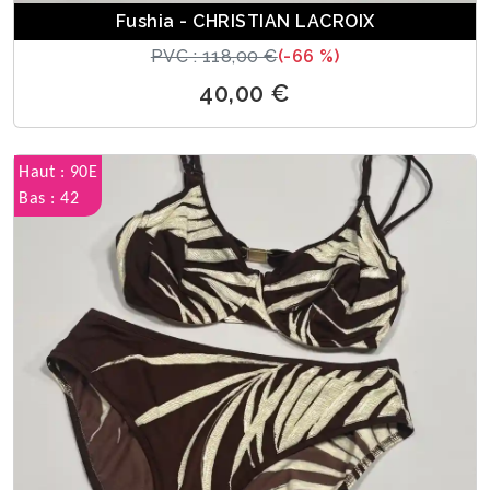
Fushia - CHRISTIAN LACROIX
PVC : 118,00 €
(-66 %)
40,00 €
Haut : 90E
Bas : 42