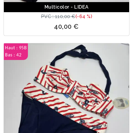
Multicolor - LIDEA
PVC : 110,00 €
(-64 %)
40,00 €
Haut : 95B
Bas : 42