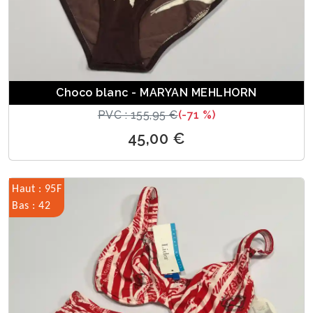
Choco blanc - MARYAN MEHLHORN
PVC : 155,95 €
(-71 %)
45,00 €
Haut : 95F
Bas : 42