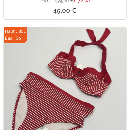
PVC : 159,20 €
(-72 %)
45,00 €
Haut : 85E
Bas : 36