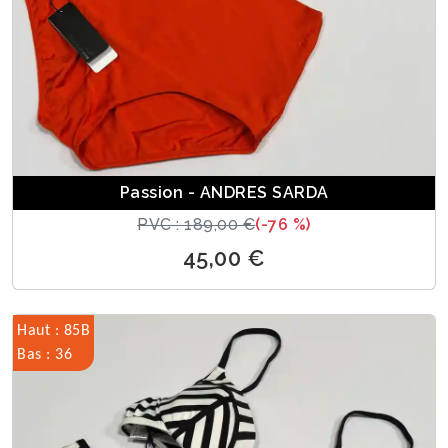
Passion - ANDRES SARDA
PVC : 189,00 €
(-76 %)
45,00 €
Haut : 85B
Bas : 36