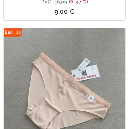
PVC : 16,99 €
(-47 %)
9,00 €
Bas : 36