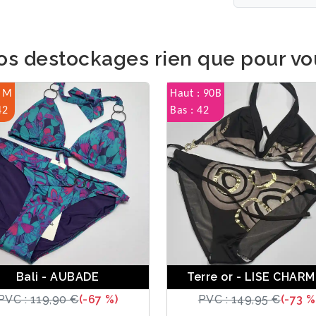
os destockages rien que pour vo
: M
Haut : 90B
42
Bas : 42
Bali - AUBADE
Terre or - LISE CHAR
PVC : 119,90 €
(-67 %)
PVC : 149,95 €
(-73 %