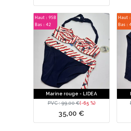
Haut : 95B
Haut :
Bas : 42
Bas : 
Marine rouge - LIDEA
PVC : 99,00 €
(-65 %)
35,00 €