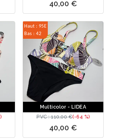
40,00 €
Haut : 95E
Bas : 42
Multicolor - LIDEA
)
PVC : 110,00 €
(-64 %)
40,00 €