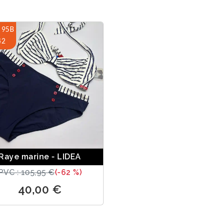
 95B
42
Raye marine - LIDEA
PVC : 105,95 €
(-62 %)
40,00 €