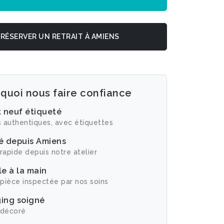
RÉSERVER UN RETRAIT À AMIENS
quoi nous faire confiance
t neuf étiqueté
 authentiques, avec étiquettes
é depuis Amiens
rapide depuis notre atelier
e à la main
pièce inspectée par nos soins
ing soigné
 décoré