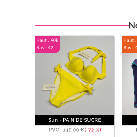
N
Haut : 90B
Haut 
Bas : 42
Bas : 
Sun - PAIN DE SUCRE
PVC : 145,00 €
(-72 %)