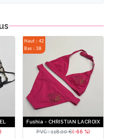
us
Haut : 42
Bas : 38
MEL
Fushia - CHRISTIAN LACROIX
)
PVC : 118,00 €
(-66 %)