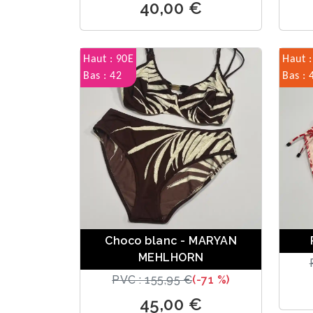
40,00 €
Haut : 90E
Haut :
Bas : 42
Bas : 
Choco blanc - MARYAN
MEHLHORN
PVC : 155,95 €
(-71 %)
45,00 €