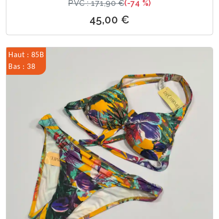
PVC : 171,90 €
(-74 %)
45,00 €
Haut : 85B
Bas : 38