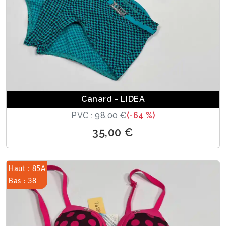
Canard - LIDEA
PVC : 98,00 €
(-64 %)
35,00 €
Haut : 85A
Bas : 38