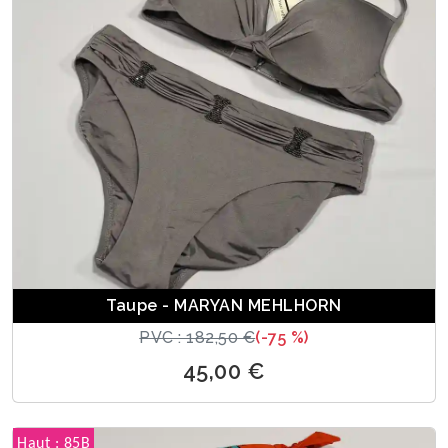
Taupe - MARYAN MEHLHORN
PVC : 182,50 €
(-75 %)
45,00 €
Haut : 85B