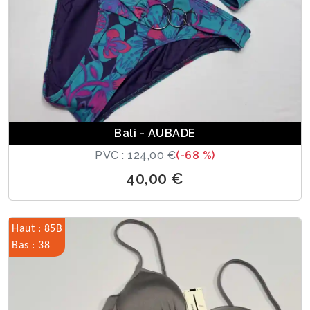
Bali - AUBADE
PVC : 124,00 €
(-68 %)
40,00 €
Haut : 85B
Bas : 38