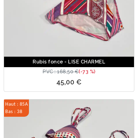
Rubis fonce - LISE CHARMEL
PVC : 168,50 €
(-73 %)
45,00 €
Haut : 85A
Bas : 38