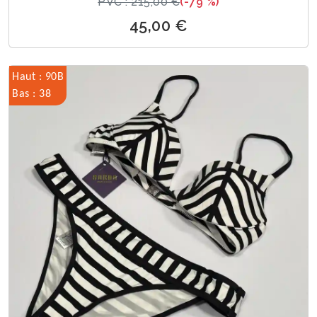
PVC : 215,00 €
(-79 %)
45,00 €
Haut : 90B
Bas : 38