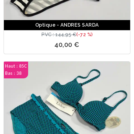
Optique - ANDRES SARDA
PVC : 144,95 €
(-72 %)
40,00 €
Haut : 85C
Bas : 38