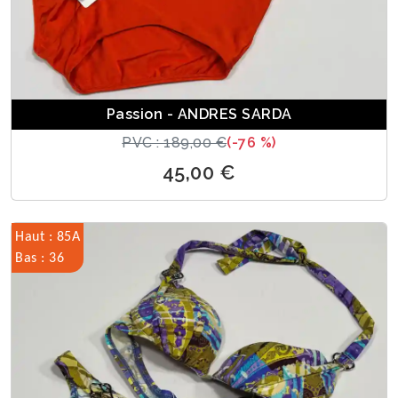
Passion - ANDRES SARDA
PVC : 189,00 €
(-76 %)
45,00 €
Haut : 85A
Bas : 36