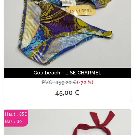
Goa beach - LISE CHARMEL
PVC : 159,20 €
(-72 %)
45,00 €
Haut : 85E
Bas : 36