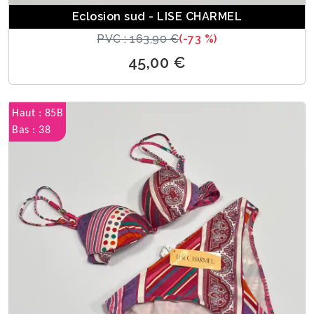
Eclosion sud - LISE CHARMEL
PVC : 163,90 €
(-73 %)
45,00 €
Haut : 85B
Bas : 38