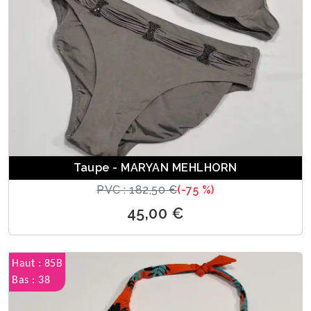
Taupe - MARYAN MEHLHORN
PVC : 182,50 €
(-75 %)
45,00 €
Haut : 85B
Bas : 38