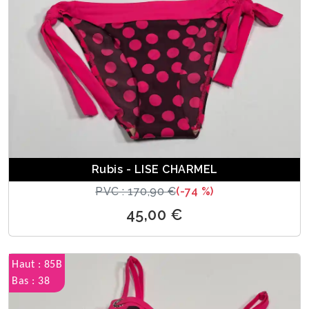
Rubis - LISE CHARMEL
PVC : 170,90 €
(-74 %)
45,00 €
Haut : 85B
Bas : 38