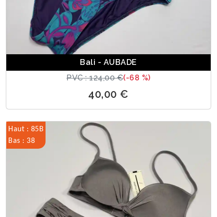
Bali - AUBADE
PVC : 124,00 €
(-68 %)
40,00 €
Haut : 85B
Bas : 38