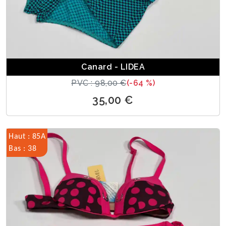
Canard - LIDEA
PVC : 98,00 €
(-64 %)
35,00 €
Haut : 85A
Bas : 38