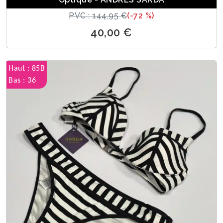
PVC : 144,95 €
(-72 %)
40,00 €
Haut : 85B
Bas : 36