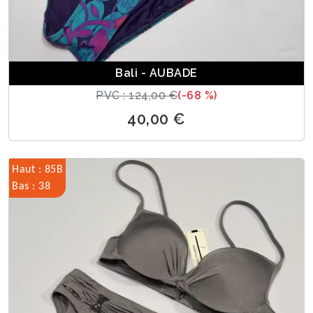
Bali - AUBADE
PVC : 124,00 €
(-68 %)
40,00 €
Haut : 85B
Bas : 38