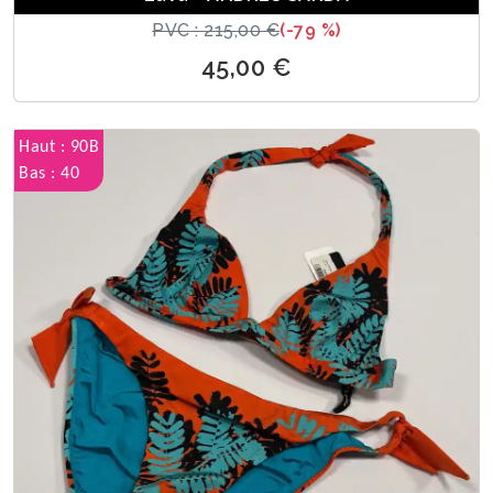
PVC : 215,00 €
(-79 %)
45,00 €
Haut : 90B
Bas : 40