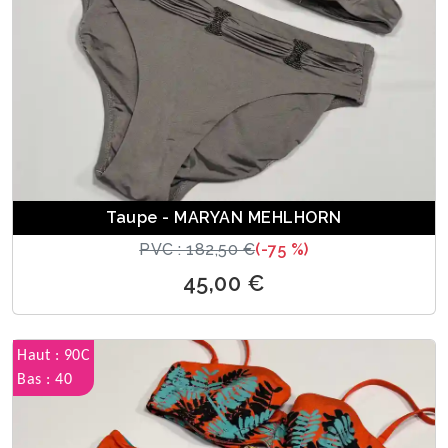
Taupe - MARYAN MEHLHORN
PVC : 182,50 €
(-75 %)
45,00 €
Haut : 90C
Bas : 40