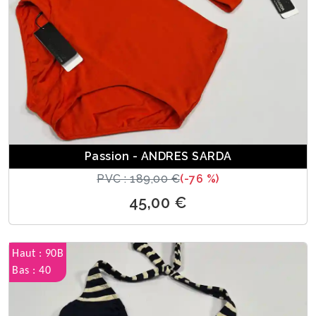
Passion - ANDRES SARDA
PVC : 189,00 €
(-76 %)
45,00 €
Haut : 90B
Bas : 40