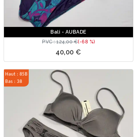
Bali - AUBADE
PVC : 124,00 €
(-68 %)
40,00 €
Haut : 85B
Bas : 38