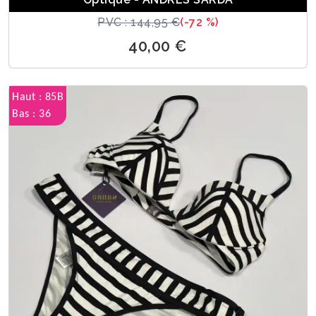
PVC : 144,95 €
(-72 %)
40,00 €
Haut : 85B
Bas : 36