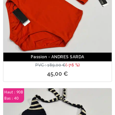
Passion - ANDRES SARDA
PVC : 189,00 €
(-76 %)
45,00 €
Haut : 90B
Bas : 40