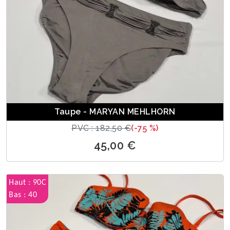
Taupe - MARYAN MEHLHORN
PVC : 182,50 €
(-75 %)
45,00 €
Haut : 90C
Bas : 40