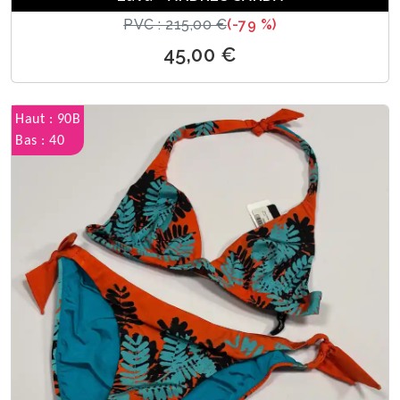
PVC : 215,00 €
(-79 %)
45,00 €
Haut : 90B
Bas : 40