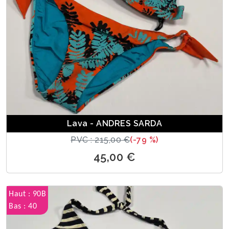
Lava - ANDRES SARDA
PVC : 215,00 €
(-79 %)
45,00 €
Haut : 90B
Bas : 40