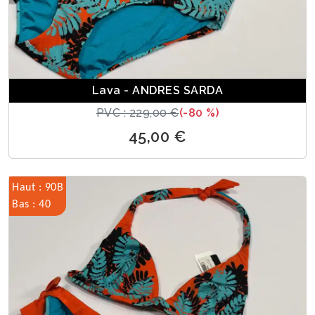
Lava - ANDRES SARDA
PVC : 229,00 €
(-80 %)
45,00 €
Haut : 90B
Bas : 40