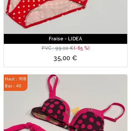
Fraise - LIDEA
PVC : 99,00 €
(-65 %)
35,00 €
Haut : 90B
Bas : 40