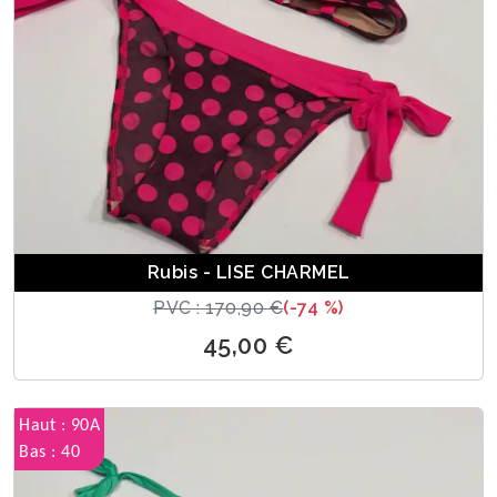
Rubis - LISE CHARMEL
PVC : 170,90 €
(-74 %)
45,00 €
Haut : 90A
Bas : 40