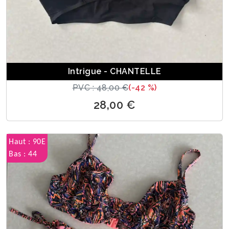
Intrigue - CHANTELLE
PVC : 48,00 €
(-42 %)
28,00 €
Haut : 90E
Bas : 44