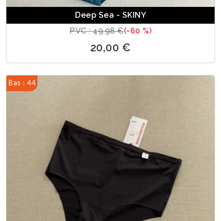
Deep Sea - SKINY
PVC : 49,98 €
(-60 %)
20,00 €
Bas : 44