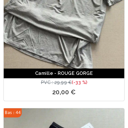
Camille - ROUGE GORGE
PVC : 29,99 €
(-33 %)
20,00 €
Bas : 44