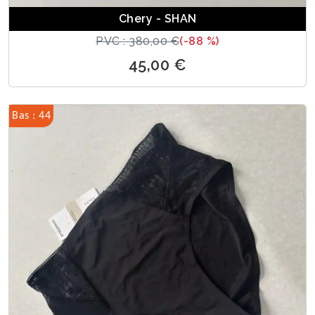
Chery - SHAN
PVC : 380,00 €
(-88 %)
45,00 €
Bas : 44