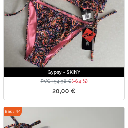
Gypsy - SKINY
PVC : 54,98 €
(-64 %)
20,00 €
Bas : 44