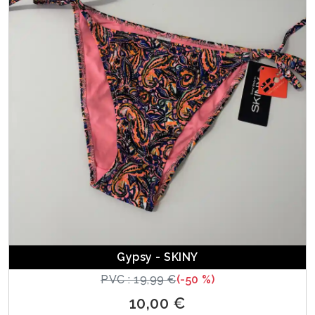
Gypsy - SKINY
PVC : 19,99 €
(-50 %)
10,00 €